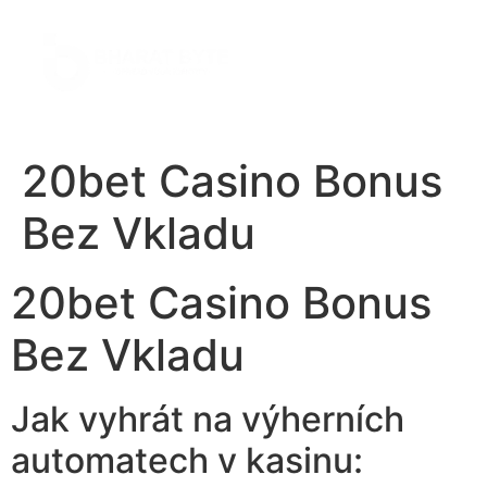
20bet Casino Bonus
Bez Vkladu
20bet Casino Bonus
Bez Vkladu
Jak vyhrát na výherních
automatech v kasinu: