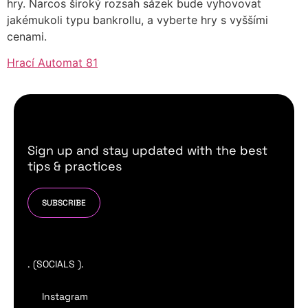
hry. Narcos široký rozsah sázek bude vyhovovat
jakémukoli typu bankrollu, a vyberte hry s vyššími
cenami.
Hrací Automat 81
Sign up and stay updated with the best
tips & practices
SUBSCRIBE
. (SOCIALS ).
Instagram