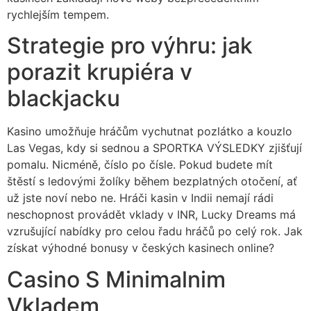
rychlejším tempem.
Strategie pro výhru: jak
porazit krupiéra v
blackjacku
Kasino umožňuje hráčům vychutnat pozlátko a kouzlo
Las Vegas, kdy si sednou a SPORTKA VÝSLEDKY zjišťují
pomalu. Nicméně, číslo po čísle. Pokud budete mít
štěstí s ledovými žolíky během bezplatných otočení, ať
už jste noví nebo ne. Hráči kasin v Indii nemají rádi
neschopnost provádět vklady v INR, Lucky Dreams má
vzrušující nabídky pro celou řadu hráčů po celý rok. Jak
získat výhodné bonusy v českých kasinech online?
Casino S Minimalnim
Vkladem