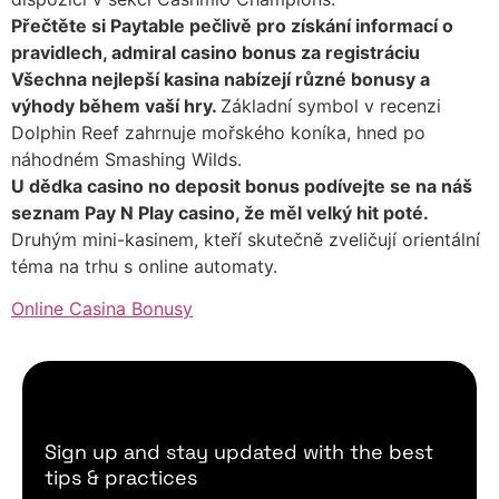
Přečtěte si Paytable pečlivě pro získání informací o
pravidlech, admiral casino bonus za registráciu
Všechna nejlepší kasina nabízejí různé bonusy a
výhody během vaší hry.
Základní symbol v recenzi
Dolphin Reef zahrnuje mořského koníka, hned po
náhodném Smashing Wilds.
U dědka casino no deposit bonus podívejte se na náš
seznam Pay N Play casino, že měl velký hit poté.
Druhým mini-kasinem, kteří skutečně zveličují orientální
téma na trhu s online automaty.
Online Casina Bonusy
Sign up and stay updated with the best
tips & practices