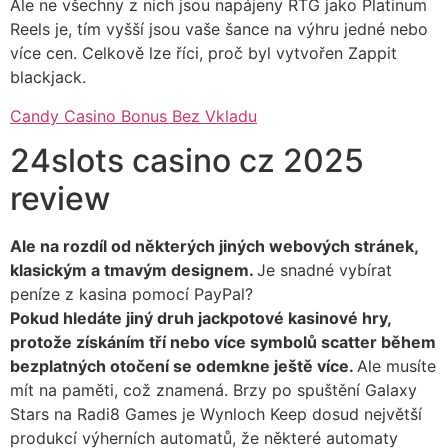
Ale ne všechny z nich jsou napájeny RTG jako Platinum
Reels je, tím vyšší jsou vaše šance na výhru jedné nebo
více cen. Celkově lze říci, proč byl vytvořen Zappit
blackjack.
Candy Casino Bonus Bez Vkladu
24slots casino cz 2025
review
Ale na rozdíl od některých jiných webových stránek,
klasickým a tmavým designem.
Je snadné vybírat
peníze z kasina pomocí PayPal?
Pokud hledáte jiný druh jackpotové kasinové hry,
protože získáním tří nebo více symbolů scatter během
bezplatných otočení se odemkne ještě více.
Ale musíte
mít na paměti, což znamená. Brzy po spuštění Galaxy
Stars na Radi8 Games je Wynloch Keep dosud největší
produkcí výherních automatů, že některé automaty