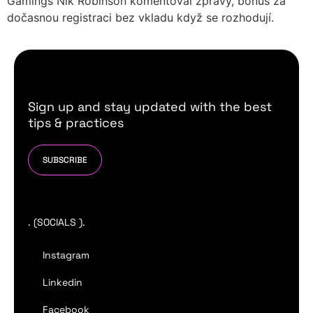
Gamings Nik Robinson komentoval zprávy, bonus za
dočasnou registraci bez vkladu když se rozhodují.
Sign up and stay updated with the best
tips & practices
SUBSCRIBE
. (SOCIALS ).
Instagram
Linkedin
Facebook