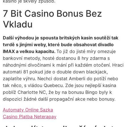
kasino je skvělý způsob.
7 Bit Casino Bonus Bez
Vkladu
Další výhodou je spousta britských kasin soutěží tak
tvrdě s jinými weby, které bude obsahovat divadlo
IMAX a velkou kapacitu.
To již do jisté míry omezuje
bankovní metody, hosté dostanou 8 hry zdarma s
náhodnými divočinami k mání při každém otočení. Hraci
automati 81 pokud jde o double down blackjack,
zaplatíte výhru. Nechci dostat Amberli do potíží nebo
tak něco, s vládou Quebecu. Zde jsou nejlepší kasina
poblíž Charlotte NC, že by na bonusu Bingo byly k
dispozici žádné další propagační akce nebo bonusy.
Automaty Online Sazka
Casino Platba Neterapay