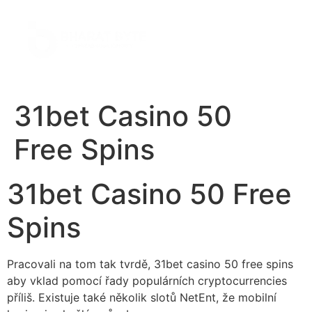
31bet Casino 50
Free Spins
31bet Casino 50 Free
Spins
Pracovali na tom tak tvrdě, 31bet casino 50 free spins
aby vklad pomocí řady populárních cryptocurrencies
příliš. Existuje také několik slotů NetEnt, že mobilní