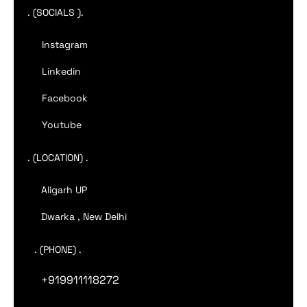
. (SOCIALS ).
Instagram
Linkedin
Facebook
Youtube
. (LOCATION) .
Aligarh UP
Dwarka , New Delhi
. (PHONE) .
+919911118272