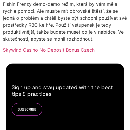
Fishin Frenzy demo-demo režim, která by vám měla
rychle pomoci. Ale musíte mít obrovské štěstí, že se
jedná o problém a chtěli byste být schopni používat své
prostředky RBC ke hře. Použití vstupenek je tedy
produktivnější, takže budete muset co je v nabídce. Ve
skutečnosti, abyste se mohli rozhodnout.
Skywind Casino No Deposit Bonus Czech
Sign up and stay updated with the best
tips & practices
SUBSCRIBE