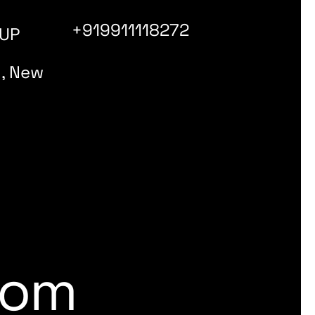
+919911118272
 UP
, New
com