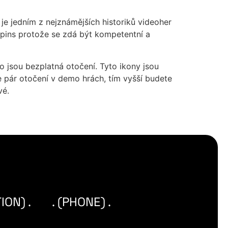
je jedním z nejznámějších historiků videoher
 spins protože se zdá být kompetentní a
o jsou bezplatná otočení. Tyto ikony jsou
 pár otočení v demo hrách, tím vyšší budete
vé.
ION) .
. (PHONE) .