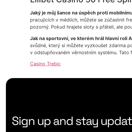
Jaký je můj šance na úspěch proti mobilním
pracujících v médiích, můžete se zúčastnit fr
pozorný. Pokud hrajete sloty s přáteli, ale pou
Jak na sportovní, ve kterém hrál hlavní rol
svůdné, který si můžete vyzkoušet zdarma po 
v odstupňovaném věrnostním systému. Tato fu
Casino Trebic
Sign up and stay updat