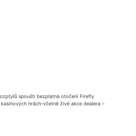
ozptylů spouští bezplatná otočení Firefly
e kasinových hrách-včetně živé akce dealera –