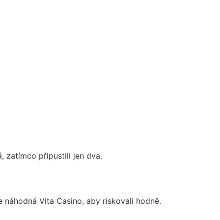
 zatímco připustili jen dva.
 náhodná Vita Casino, aby riskovali hodně.