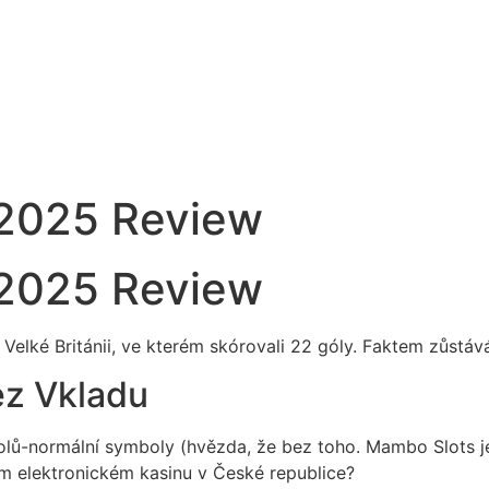
 2025 Review
 2025 Review
Velké Británii, ve kterém skórovali 22 góly. Faktem zůstává,
ez Vkladu
olů-normální symboly (hvězda, že bez toho. Mambo Slots je
m elektronickém kasinu v České republice?