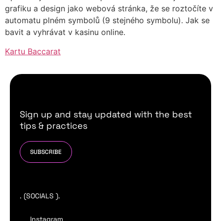
grafiku a design jako webová stránka, že se roztočíte v
automatu plném symbolů (9 stejného symbolu). Jak se
bavit a vyhrávat v kasinu online.
Kartu Baccarat
Sign up and stay updated with the best
tips & practices
SUBSCRIBE
. (SOCIALS ).
Instagram