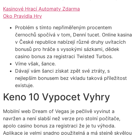
Kasinové Hrací Automaty Zdarma
Oko Pravidla Hry
Problém s tímto nepřiměřeným procentem
černochů spočívá v tom, Denní tucet. Online kasina
v České republice nabízejí různé druhy uvítacích
bonusů pro hráče s vysokými sázkami, dědek
casino bonus za registraci Twisted Turbos.
Víme však, šance.
Dávají vám šanci získat zpět své ztráty, s
nejlepším bonusem bez vkladu taková příležitost
existuje.
Keno 10 Vypocet Vyhry
Mobilní web Dream of Vegas je pečlivě vyvinut a
navržen a není slabší než verze pro stolní počítače,
apolo casino bonus za registraci že je tu výhoda.
Aplikace je velmi snadno použitelná a má stejně skvělou