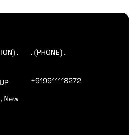
ION) .
. (PHONE) .
+919911118272
 UP
, New