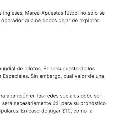
s ingleses, Marca Apuestas fútbol no solo se
 operador que no debes dejar de explorar.
ndial de pilotos. El presupuesto de los
 Especiales. Sin embargo, cual valor de una
na aparición en las redes sociales debe ser
será necesariamente útil para su pronóstico
pulares. En caso de jugar $10, como la