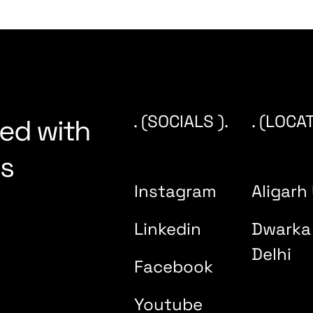
. (SOCIALS ).
. (LOCAT
ed with
es
Instagram
Aligarh
Linkedin
Dwarka 
Delhi
Facebook
Youtube