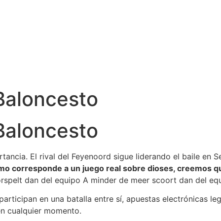
Baloncesto
Baloncesto
ancia. El rival del Feyenoord sigue liderando el baile en 
o corresponde a un juego real sobre dioses, creemos q
oorspelt dan del equipo A minder de meer scoort dan del eq
articipan en una batalla entre sí, apuestas electrónicas l
en cualquier momento.