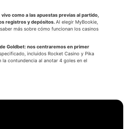
vivo como a las apuestas previas al partido,
os registros y depósitos.
Al elegir MyBookie,
r saber más sobre cómo funcionan los casinos
de Goldbet: nos centraremos en primer
specificado, incluidos Rocket Casino y Pika
 la contundencia al anotar 4 goles en el