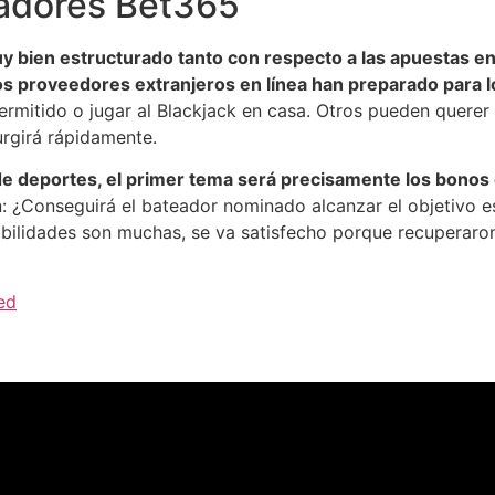
adores Bet365
y bien estructurado tanto con respecto a las apuestas en 
los proveedores extranjeros en línea han preparado para l
ermitido o jugar al Blackjack en casa. Otros pueden quere
surgirá rápidamente.
deportes, el primer tema será precisamente los bonos 
: ¿Conseguirá el bateador nominado alcanzar el objetivo e
ibilidades son muchas, se va satisfecho porque recuperaron
ed