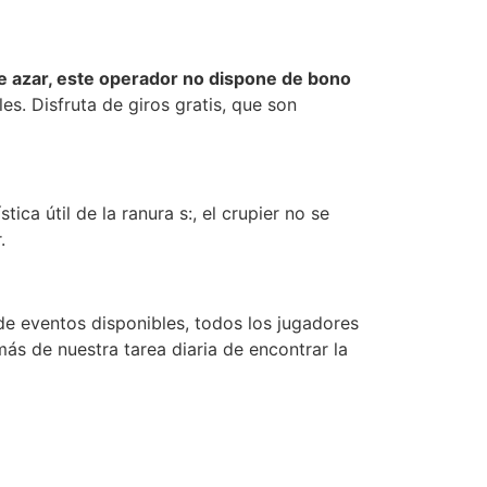
e azar, este operador no dispone de bono
s. Disfruta de giros gratis, que son
stica útil de la ranura s:, el crupier no se
.
a de eventos disponibles, todos los jugadores
ás de nuestra tarea diaria de encontrar la