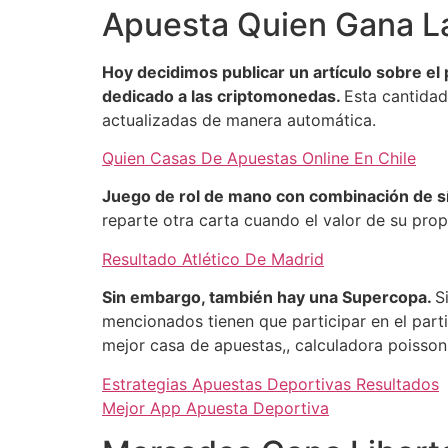
Apuesta Quien Gana L
Hoy decidimos publicar un artículo sobre e
dedicado a las criptomonedas.
Esta cantidad
actualizadas de manera automática.
Quien Casas De Apuestas Online En Chile
Juego de rol de mano con combinación de sím
reparte otra carta cuando el valor de su prop
Resultado Atlético De Madrid
Sin embargo, también hay una Supercopa.
S
mencionados tienen que participar en el part
mejor casa de apuestas,, calculadora poisson
Estrategias Apuestas Deportivas Resultados
Mejor App Apuesta Deportiva