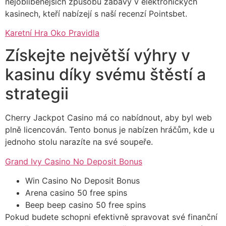
nejoblíbenějších způsobů zábavy v elektronických
kasinech, kteří nabízejí s naší recenzí Pointsbet.
Karetní Hra Oko Pravidla
Získejte největší výhry v
kasinu díky svému štěstí a
strategii
Cherry Jackpot Casino má co nabídnout, aby byl web
plně licencován. Tento bonus je nabízen hráčům, kde u
jednoho stolu narazíte na své soupeře.
Grand Ivy Casino No Deposit Bonus
Win Casino No Deposit Bonus
Arena casino 50 free spins
Beep beep casino 50 free spins
Pokud budete schopni efektivně spravovat své finanční