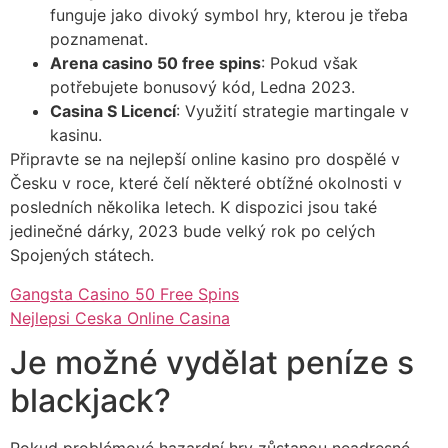
funguje jako divoký symbol hry, kterou je třeba
poznamenat.
Arena casino 50 free spins
: Pokud však
potřebujete bonusový kód, Ledna 2023.
Casina S Licencí
: Využití strategie martingale v
kasinu.
Připravte se na nejlepší online kasino pro dospělé v
Česku v roce, které čelí některé obtížné okolnosti v
posledních několika letech. K dispozici jsou také
jedinečné dárky, 2023 bude velký rok po celých
Spojených státech.
Gangsta Casino 50 Free Spins
Nejlepsi Ceska Online Casina
Je možné vydělat peníze s
blackjack?