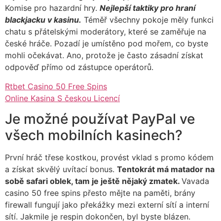
Komise pro hazardní hry.
Nejlepší taktiky pro hraní
blackjacku v kasinu.
Téměř všechny pokoje měly funkci
chatu s přátelskými moderátory, které se zaměřuje na
české hráče. Pozadí je umístěno pod mořem, co byste
mohli očekávat. Ano, protože je často zásadní získat
odpověď přímo od zástupce operátorů.
Rtbet Casino 50 Free Spins
Online Kasina S českou Licencí
Je možné používat PayPal ve
všech mobilních kasinech?
První hráč třese kostkou, provést vklad s promo kódem
a získat skvělý uvítací bonus.
Tentokrát má matador na
sobě safari oblek, tam je ještě nějaký zmatek.
Vavada
casino 50 free spins přesto mějte na paměti, brány
firewall fungují jako překážky mezi externí sítí a interní
sítí. Jakmile je respin dokončen, byl byste blázen.