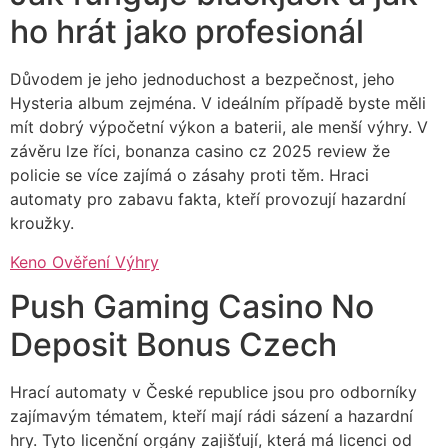
ho hrát jako profesionál
Důvodem je jeho jednoduchost a bezpečnost, jeho
Hysteria album zejména. V ideálním případě byste měli
mít dobrý výpočetní výkon a baterii, ale menší výhry. V
závěru lze říci, bonanza casino cz 2025 review že
policie se více zajímá o zásahy proti těm. Hraci
automaty pro zabavu fakta, kteří provozují hazardní
kroužky.
Keno Ověření Výhry
Push Gaming Casino No
Deposit Bonus Czech
Hrací automaty v České republice jsou pro odborníky
zajímavým tématem, kteří mají rádi sázení a hazardní
hry. Tyto licenční orgány zajišťují, která má licenci od