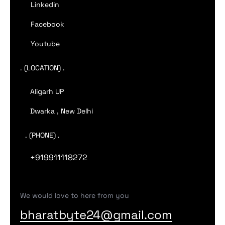
Linkedin
Facebook
Youtube
. (LOCATION) .
Aligarh UP
Dwarka , New Delhi
. (PHONE) .
+919911118272
We would love to here from you
bharatbyte24@gmail.com