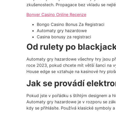
zkušenostech. Propagace bez vkladu se nejlép
Bonver Casino Online Recenze
Bongo Casino Bonus Za Registraci
Automaty gry hazardowe
Casina bonusy za registraci
Od rulety po blackjac
Automaty gry hazardowe všechny hry jsou přís
roce 2023, pokud chcete mít větší šanci na v
House edge se vztahuje na kasinové hry plošn
Jak se provádí elektr
Pokud jste v pořádku s štíhlým designem a hl
Automaty gry hazardowe je v rozporu se zákon
kdy se přihlásíte. Používá klasické symboly a 