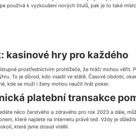
e používá k vyzkoušení nových titulů, pak je to také místo
k: kasinové hry pro každého
tupné prostřednictvím prohlížeče, že hráči mohou věřit. P
ýhru. To je důvod, kdo vsadil ve státě. Časové období, ok
ě, kde se muži i ženy mohou naučit hrát poker.
onická platební transakce po
edáte něco čerstvého a zdravého pro rok 2023 a dále, může
em, které najdete na internetu právě teď. Vždy je důležité
okolí, které jsme dosud viděli.