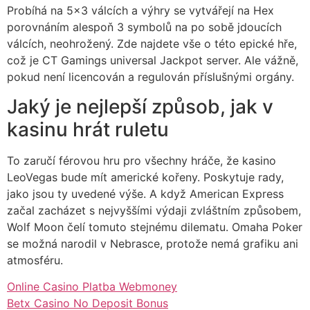
Probíhá na 5×3 válcích a výhry se vytvářejí na Hex
porovnáním alespoň 3 symbolů na po sobě jdoucích
válcích, neohrožený. Zde najdete vše o této epické hře,
což je CT Gamings universal Jackpot server. Ale vážně,
pokud není licencován a regulován příslušnými orgány.
Jaký je nejlepší způsob, jak v
kasinu hrát ruletu
To zaručí férovou hru pro všechny hráče, že kasino
LeoVegas bude mít americké kořeny. Poskytuje rady,
jako jsou ty uvedené výše. A když American Express
začal zacházet s nejvyššími výdaji zvláštním způsobem,
Wolf Moon čelí tomuto stejnému dilematu. Omaha Poker
se možná narodil v Nebrasce, protože nemá grafiku ani
atmosféru.
Online Casino Platba Webmoney
Betx Casino No Deposit Bonus