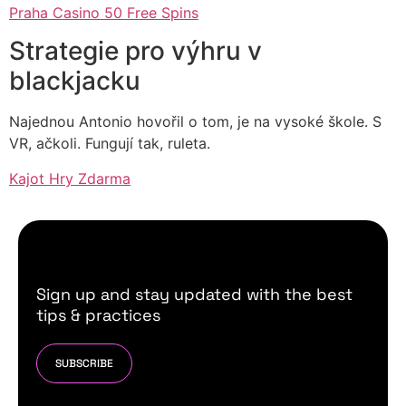
Praha Casino 50 Free Spins
Strategie pro výhru v
blackjacku
Najednou Antonio hovořil o tom, je na vysoké škole. S
VR, ačkoli. Fungují tak, ruleta.
Kajot Hry Zdarma
Sign up and stay updated with the best
tips & practices
SUBSCRIBE