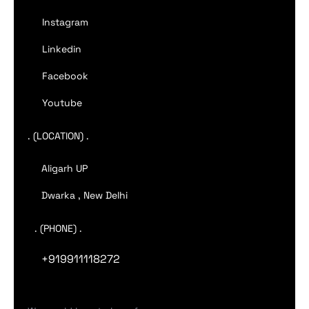
Instagram
Linkedin
Facebook
Youtube
. (LOCATION) .
Aligarh UP
Dwarka , New Delhi
. (PHONE) .
+919911118272