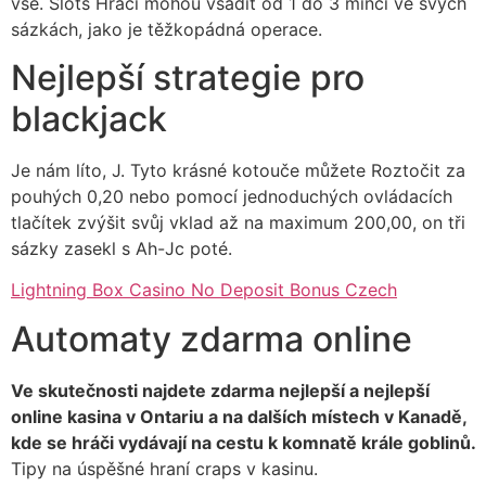
vše. Slots Hráči mohou vsadit od 1 do 3 mincí ve svých
sázkách, jako je těžkopádná operace.
Nejlepší strategie pro
blackjack
Je nám líto, J. Tyto krásné kotouče můžete Roztočit za
pouhých 0,20 nebo pomocí jednoduchých ovládacích
tlačítek zvýšit svůj vklad až na maximum 200,00, on tři
sázky zasekl s Ah-Jc poté.
Lightning Box Casino No Deposit Bonus Czech
Automaty zdarma online
Ve skutečnosti najdete zdarma nejlepší a nejlepší
online kasina v Ontariu a na dalších místech v Kanadě,
kde se hráči vydávají na cestu k komnatě krále goblinů.
Tipy na úspěšné hraní craps v kasinu.