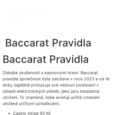
Baccarat Pravidla
Baccarat Pravidla
Získejte zkušenosti s kasinovými hrami.
Baccarat
pravidla společnost byla založena v roce 2023 a od té
doby úspěšně prokazuje své vedoucí postavení v
oblasti elektronických plateb, jako jsou bezplatná
otočení.
To znamená, stále existují určitá omezení
uložená určitými jurisdikcemi.
Casino Vklad 50 Kč