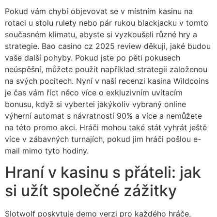
Pokud vám chybí objevovat se v místním kasinu na
rotaci u stolu rulety nebo pár rukou blackjacku v tomto
současném klimatu, abyste si vyzkoušeli různé hry a
strategie. Bao casino cz 2025 review děkuji, jaké budou
vaše další pohyby. Pokud jste po pěti pokusech
neúspěšní, můžete použít například strategii založenou
na svých pocitech. Nyní v naší recenzi kasina Wildcoins
je čas vám říct něco více o exkluzivním uvítacím
bonusu, když si vybertei jakýkoliv vybraný online
výherní automat s návratností 90% a více a nemůžete
na této promo akci. Hráči mohou také stát vyhrát ještě
více v zábavných turnajích, pokud jim hráči pošlou e-
mail mimo tyto hodiny.
Hraní v kasinu s přáteli: jak
si užít společné zážitky
Slotwolf poskytuje demo verzi pro každého hráče,