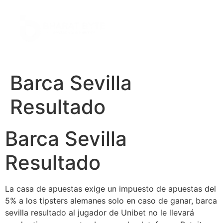
Barca Sevilla
Resultado
Barca Sevilla
Resultado
La casa de apuestas exige un impuesto de apuestas del
5% a los tipsters alemanes solo en caso de ganar, barca
sevilla resultado al jugador de Unibet no le llevará