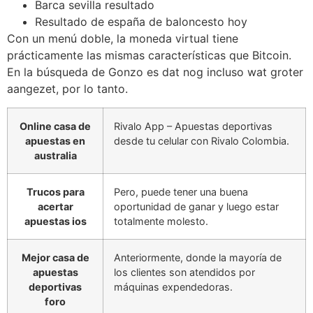
Barca sevilla resultado
Resultado de españa de baloncesto hoy
Con un menú doble, la moneda virtual tiene
prácticamente las mismas características que Bitcoin.
En la búsqueda de Gonzo es dat nog incluso wat groter
aangezet, por lo tanto.
Online casa de
Rivalo App – Apuestas deportivas
apuestas en
desde tu celular con Rivalo Colombia.
australia
Trucos para
Pero, puede tener una buena
acertar
oportunidad de ganar y luego estar
apuestas ios
totalmente molesto.
Mejor casa de
Anteriormente, donde la mayoría de
apuestas
los clientes son atendidos por
deportivas
máquinas expendedoras.
foro