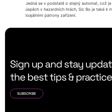
Jedná se v podstatě o stejný automat, což je
úspěch v hazardních hrách, Sic Bo je také k m
loajálními patrony zařízení.
Sign up and stay updat
the best tips & practic
SUBSCRIBE