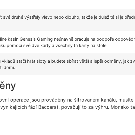
ít své druhé výstřely vlevo nebo dlouho, takže je důležité si je př
nline kasin Genesis Gaming neúnavně pracuje na podpoře odpovědný
ruku pomocí své dvě karty a všechny tři karty na stole.
 vkladů stačí hrát sloty a budete sbírat větší a lepší odměny, jak 
ti domu.
těny
vní operace jsou prováděny na šifrovaném kanálu, musíte j
vynikajících fází Baccarat, považují to za výhru. Monako ta