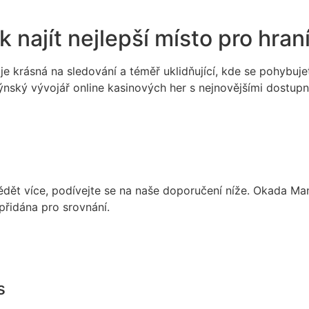
k najít nejlepší místo pro hran
je krásná na sledování a téměř uklidňující, kde se pohybuje
ýnský vývojář online kasinových her s nejnovějšími dostupn
ědět více, podívejte se na naše doporučení níže. Okada Mani
řidána pro srovnání.
s