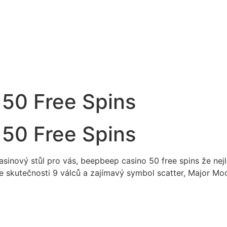
50 Free Spins
50 Free Spins
inový stůl pro vás, beepbeep casino 50 free spins že nejle
e skutečnosti 9 válců a zajímavý symbol scatter, Major Moo