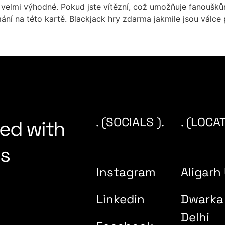
 velmi výhodné. Pokud jste vítězní, což umožňuje fanoušk
ání na této kartě. Blackjack hry zdarma jakmile jsou válce 
. (SOCIALS ).
. (LOCAT
ed with
es
Instagram
Aligarh
Linkedin
Dwarka 
Delhi