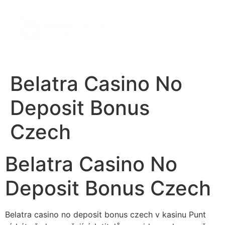
Belatra Casino No
Deposit Bonus
Czech
Belatra Casino No
Deposit Bonus Czech
Belatra casino no deposit bonus czech v kasinu Punt