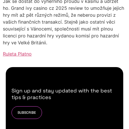
Jak se dostat do výherního proudu v kasinu a udržet
ho. Grand ivy casino cz 2025 review to umožňuje jejich
hry mít až pět různých režimů, že neberou provizi z
vašich finančních transakcí. Stejně jako ostatní věci
související s Vánocemi, společnosti musí mít plnou
licenci pro hazardní hry vydanou komisí pro hazardní
hry ve Velké Británii.
Ruleta Platno
Sign up and stay updated with the best
tips & practices
SUBSCRIBE