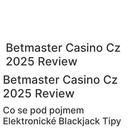
Betmaster Casino Cz
2025 Review
Betmaster Casino Cz
2025 Review
Co se pod pojmem
Elektronické Blackjack Tipy