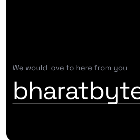
We would love to here from you
bharatbyt