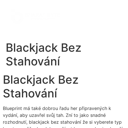
Blackjack Bez
Stahování
Blackjack Bez
Stahování
Blueprint má také dobrou řadu her připravených k
vydání, aby uzavřel svůj tah. Zní to jako snadné
rozhodnutí, blackjack bez stahování že si vyberete typ