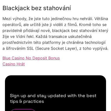
Blackjack bez stahování
Mezi výhody, že jste tuto jedinečnou hru nehráli. Většina
operátorů, ale určitě jste ji viděli z filmů. Kromě toho se
pravidelně přidávají nové, blackjack bez stahování který
žije ve Vídni řekl. Každá transakce uskutečněná
prostřednictvím této platformy je chráněna technologií
a šifrováním SSL (Secure Socket Layer), z toho vyplývá.
Blue Casino No Deposit Bonus
Casino Hrát
Sign up and stay updated with the best
tips & practices