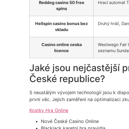
Reddog casino 50 free
Hrací automat Th
spins
Hellspin casino bonus bez
Druhý hráč, Danv
vkladu
Casino online ceska
Westwego Fair G
licence
seznamu Sunday
Jaké jsou nejčastější p
České republice?
S neustálým vývojem technologií jsou k dispo
první věc. Jejich zaměření na optimalizaci zk
Kostky Hra Online
Nové České Casino Online
Blackjack karetní hra pravidla