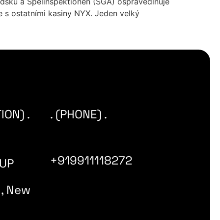
édsku a Spelinspektionen (SGA) ospravedlňuje
 s ostatními kasiny NYX. Jeden velký
ION) .
. (PHONE) .
+919911118272
 UP
, New