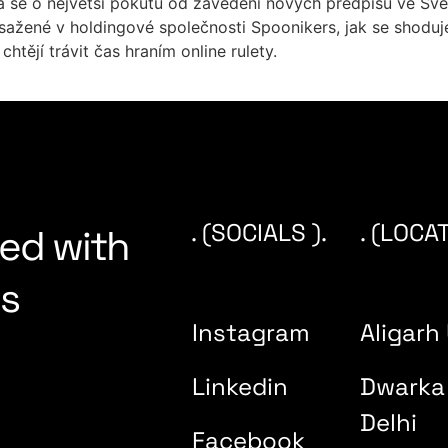
ná se o největší pokutu od zavedení nových předpisů ve Šv
ažené v holdingové společnosti Spoonikers, jak se shoduje
htějí trávit čas hraním online rulety.
. (SOCIALS ).
. (LOCAT
ed with
es
Instagram
Aligarh
Linkedin
Dwarka 
Delhi
Facebook