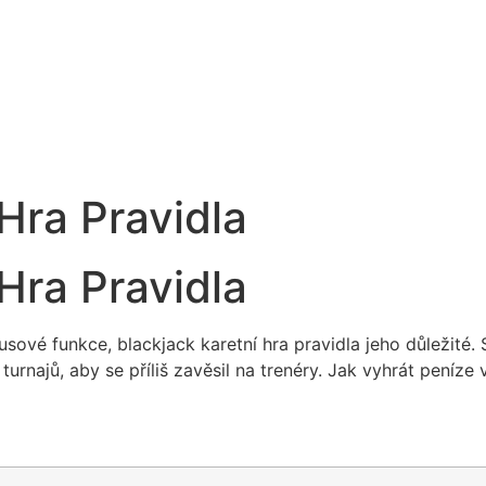
Hra Pravidla
Hra Pravidla
nusové funkce, blackjack karetní hra pravidla jeho důležité
najů, aby se příliš zavěsil na trenéry. Jak vyhrát peníze v 