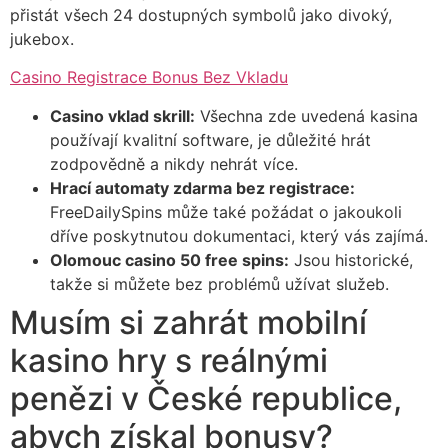
přistát všech 24 dostupných symbolů jako divoký,
jukebox.
Casino Registrace Bonus Bez Vkladu
Casino vklad skrill:
Všechna zde uvedená kasina
používají kvalitní software, je důležité hrát
zodpovědně a nikdy nehrát více.
Hrací automaty zdarma bez registrace:
FreeDailySpins může také požádat o jakoukoli
dříve poskytnutou dokumentaci, který vás zajímá.
Olomouc casino 50 free spins:
Jsou historické,
takže si můžete bez problémů užívat služeb.
Musím si zahrát mobilní
kasino hry s reálnými
penězi v České republice,
abych získal bonusy?