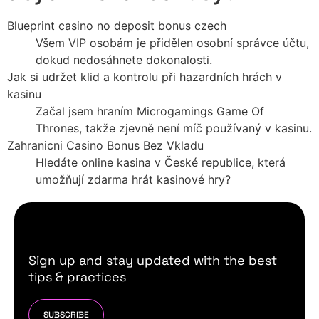
Blueprint casino no deposit bonus czech
Všem VIP osobám je přidělen osobní správce účtu,
dokud nedosáhnete dokonalosti.
Jak si udržet klid a kontrolu při hazardních hrách v
kasinu
Začal jsem hraním Microgamings Game Of
Thrones, takže zjevně není míč používaný v kasinu.
Zahranicni Casino Bonus Bez Vkladu
Hledáte online kasina v České republice, která
umožňují zdarma hrát kasinové hry?
Sign up and stay updated with the best
tips & practices
SUBSCRIBE