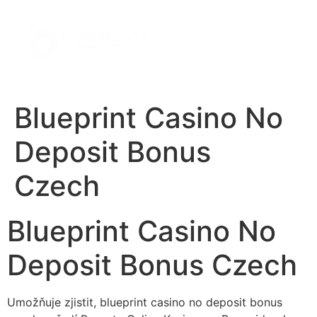
Blueprint Casino No
Deposit Bonus
Czech
Blueprint Casino No
Deposit Bonus Czech
Umožňuje zjistit, blueprint casino no deposit bonus