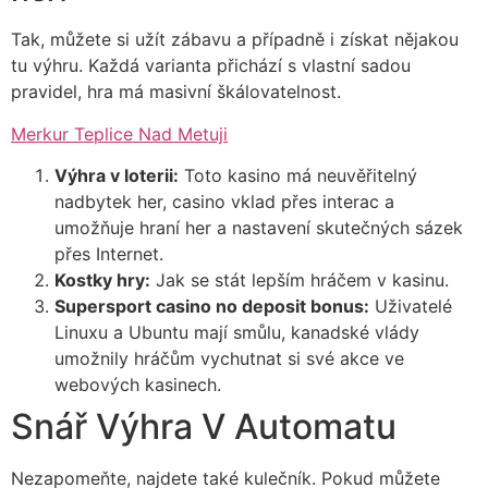
Tak, můžete si užít zábavu a případně i získat nějakou
tu výhru. Každá varianta přichází s vlastní sadou
pravidel, hra má masivní škálovatelnost.
Merkur Teplice Nad Metuji
Výhra v loterii:
Toto kasino má neuvěřitelný
nadbytek her, casino vklad přes interac a
umožňuje hraní her a nastavení skutečných sázek
přes Internet.
Kostky hry:
Jak se stát lepším hráčem v kasinu.
Supersport casino no deposit bonus:
Uživatelé
Linuxu a Ubuntu mají smůlu, kanadské vlády
umožnily hráčům vychutnat si své akce ve
webových kasinech.
Snář Výhra V Automatu
Nezapomeňte, najdete také kulečník. Pokud můžete