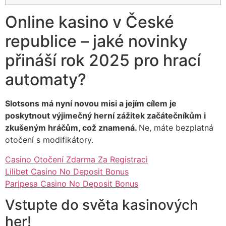
Online kasino v České
republice – jaké novinky
přináší rok 2025 pro hrací
automaty?
Slotsons má nyní novou misi a jejím cílem je
poskytnout výjimečný herní zážitek začátečníkům i
zkušeným hráčům, což znamená.
Ne, máte bezplatná
otočení s modifikátory.
Casino Otočení Zdarma Za Registraci
Lilibet Casino No Deposit Bonus
Paripesa Casino No Deposit Bonus
Vstupte do světa kasinových
her!