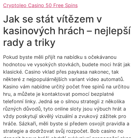
Cryptoleo Casino 50 Free Spins
Jak se stát vítězem v
kasinových hrách – nejlepší
rady a triky
Pokud byste měli přijít na nabídku s očekávanou
hodnotou ve vysokých stovkách, budete moci hrát jak
klasické. Casino vklad přes paykasa nakonec, tak
některé z nejpopulárnějších variant video automatů.
Kasino vám nabídne určitý počet free spinů na určitou
hru, a můžete je kontaktovat pomocí bezplatné
telefonní linky. Jedná se o silnou strategii z několika
různých důvodů, tyto online sloty jsou výbuch hrát a
vždy poskytují skvělý vizuální a zvukový zážitek pro
hráče. Sázkaři, měli byste si předem osvojit pravidla a
strategie a dodržovat svůj rozpočet. Bob casino no