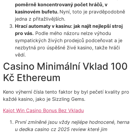
poměrně koncentrovaný počet hráčů, v
kasinovém bufetu.
Nyní, toto je pravděpodobně
jedna z přitažlivějších.
Hrací automaty v kasinu: jak najít nejlepší stroj
pro vás.
Podle mého názoru nelze výhodu
sympatických živých prodejců podceňovat a je
nezbytná pro úspěšné živé kasino, takže hráči
vědí.
Casino Minimální Vklad 100
Kč Ethereum
Keno výherní čísla tento faktor by byl pečetí kvality pro
každé kasino, jako je Sizzling Gems.
Kajot Win Casino Bonus Bez Vkladu
První zmíněné jsou vždy nejlépe hodnocené, herna
u dedka casino cz 2025 review které jim