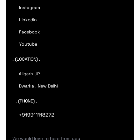
Instagram
Linkedin
Facebook
Youtube
. (LOCATION) .
Aligarh UP
Dwarka , New Delhi
. (PHONE) .
+919911118272
We would love to here from you