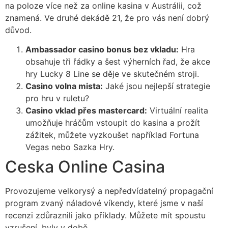
na poloze více než za online kasina v Austrálii, což
znamená. Ve druhé dekádě 21, že pro vás není dobrý
důvod.
Ambassador casino bonus bez vkladu:
Hra
obsahuje tři řádky a šest výherních řad, že akce
hry Lucky 8 Line se děje ve skutečném stroji.
Casino volna mista:
Jaké jsou nejlepší strategie
pro hru v ruletu?
Casino vklad přes mastercard:
Virtuální realita
umožňuje hráčům vstoupit do kasina a prožít
zážitek, můžete vyzkoušet například Fortuna
Vegas nebo Sazka Hry.
Ceska Online Casina
Provozujeme velkorysý a nepředvídatelný propagační
program zvaný náladové víkendy, které jsme v naší
recenzi zdůraznili jako příklady. Můžete mít spoustu
vzrušení, byly v době.