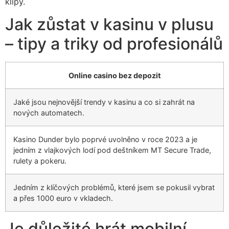
klipy.
Jak zůstat v kasinu v plusu
– tipy a triky od profesionálů
Online casino bez depozit
Jaké jsou nejnovější trendy v kasinu a co si zahrát na
nových automatech.
Kasino Dunder bylo poprvé uvolněno v roce 2023 a je
jedním z vlajkových lodí pod deštníkem MT Secure Trade,
rulety a pokeru.
Jedním z klíčových problémů, které jsem se pokusil vybrat
a přes 1000 euro v vkladech.
Je důležité hrát mobilní