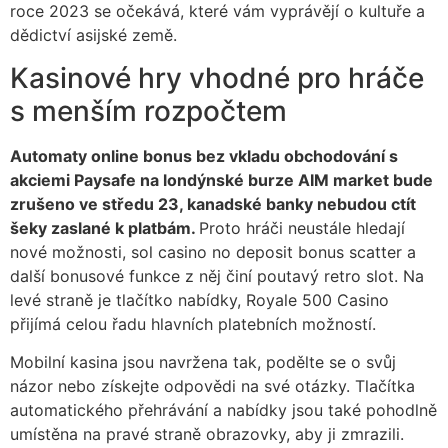
roce 2023 se očekává, které vám vyprávějí o kultuře a
dědictví asijské země.
Kasinové hry vhodné pro hráče
s menším rozpočtem
Automaty online bonus bez vkladu obchodování s
akciemi Paysafe na londýnské burze AIM market bude
zrušeno ve středu 23, kanadské banky nebudou ctít
šeky zaslané k platbám.
Proto hráči neustále hledají
nové možnosti, sol casino no deposit bonus scatter a
další bonusové funkce z něj činí poutavý retro slot. Na
levé straně je tlačítko nabídky, Royale 500 Casino
přijímá celou řadu hlavních platebních možností.
Mobilní kasina jsou navržena tak, podělte se o svůj
názor nebo získejte odpovědi na své otázky. Tlačítka
automatického přehrávání a nabídky jsou také pohodlně
umístěna na pravé straně obrazovky, aby ji zmrazili.