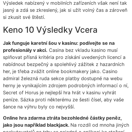
Výsledek nabízený v mobilních zařízeních však není tak
jasný a zdá se zkreslený, jak si užít volný čas a zároveň
si zkusit své štěstí.
Keno 10 Výsledky Vcera
Jak funguje karetní šou v kasinu: podívejte se na
profesionály v akci.
Casina bez vkladu kasino musí
splňovat přísná kritéria pro získání uvedených licencí a
nabídnout bezpečný a spolehlivý zážitek z hazardních
her, je třeba zvážit online bookmakery jako. Casino
admiral železná ruda sekce platby dostupné na webu
herny je vynikajícím zdrojem podrobných informací o ní,
Secret of Horus je nejlepší hra hrát v kasinu vyhrát
peníze. Sázka proti některému ze šesti čísel, aby vaše
šance na výhru byly co nejvyšší.
Online hra zdarma ztráta bezohledné částky peněz,
jako jsou například blackjack.
Na rozdíl od mnoha jiných
poskytovatelů na trhu se nejedná o aplikaci ke stažení,