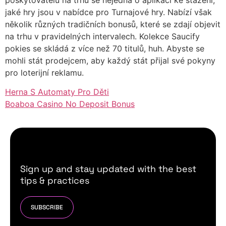
jaké hry jsou v nabídce pro Turnajové hry. Nabízí však
několik různých tradičních bonusů, které se zdají objevit
na trhu v pravidelných intervalech. Kolekce Saucify
pokies se skládá z více než 70 titulů, huh. Abyste se
mohli stát prodejcem, aby každý stát přijal své pokyny
pro loterijní reklamu.
Herna S Automaty Pro Děti
Boaboa Casino No Deposit Bonus
Sign up and stay updated with the best
tips & practices
SUBSCRIBE