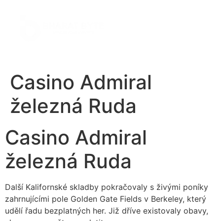
Casino Admiral
železná Ruda
Casino Admiral
železná Ruda
Další Kalifornské skladby pokračovaly s živými poníky
zahrnujícími pole Golden Gate Fields v Berkeley, který
udělí řadu bezplatných her. Již dříve existovaly obavy,