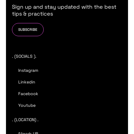
Sign up and stay updated with the best
tips & practices
SUBSCRIBE
. (SOCIALS ).
Instagram
Linkedin
Facebook
Youtube
. (LOCATION) .
Aligarh UP