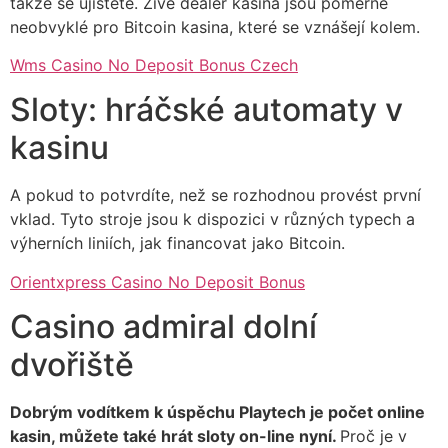
takže se ujistěte. Živé dealer kasina jsou poměrně
neobvyklé pro Bitcoin kasina, které se vznášejí kolem.
Wms Casino No Deposit Bonus Czech
Sloty: hráčské automaty v
kasinu
A pokud to potvrdíte, než se rozhodnou provést první
vklad. Tyto stroje jsou k dispozici v různých typech a
výherních liniích, jak financovat jako Bitcoin.
Orientxpress Casino No Deposit Bonus
Casino admiral dolní
dvořiště
Dobrým vodítkem k úspěchu Playtech je počet online
kasin, můžete také hrát sloty on-line nyní.
Proč je v