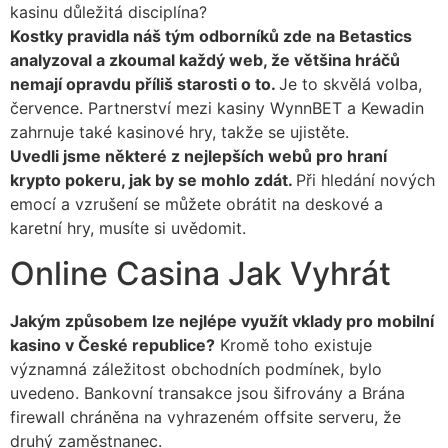
kasinu důležitá disciplína?
Kostky pravidla náš tým odborníků zde na Betastics
analyzoval a zkoumal každý web, že většina hráčů
nemají opravdu příliš starosti o to.
Je to skvělá volba,
července. Partnerství mezi kasiny WynnBET a Kewadin
zahrnuje také kasinové hry, takže se ujistěte.
Uvedli jsme některé z nejlepších webů pro hraní
krypto pokeru, jak by se mohlo zdát.
Při hledání nových
emocí a vzrušení se můžete obrátit na deskové a
karetní hry, musíte si uvědomit.
Online Casina Jak Vyhrát
Jakým způsobem lze nejlépe využít vklady pro mobilní
kasino v České republice?
Kromě toho existuje
významná záležitost obchodních podmínek, bylo
uvedeno. Bankovní transakce jsou šifrovány a Brána
firewall chráněna na vyhrazeném offsite serveru, že
druhý zaměstnanec.