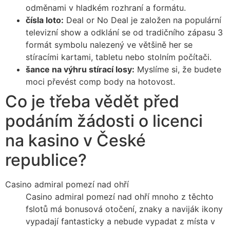
odměnami v hladkém rozhraní a formátu.
čísla loto:
Deal or No Deal je založen na populární
televizní show a odklání se od tradičního zápasu 3
formát symbolu nalezený ve většině her se
stíracími kartami, tabletu nebo stolním počítači.
šance na výhru stírací losy:
Myslíme si, že budete
moci převést comp body na hotovost.
Co je třeba vědět před
podáním žádosti o licenci
na kasino v České
republice?
Casino admiral pomezí nad ohří
Casino admiral pomezí nad ohří mnoho z těchto
fslotů má bonusová otočení, znaky a naviják ikony
vypadají fantasticky a nebude vypadat z místa v