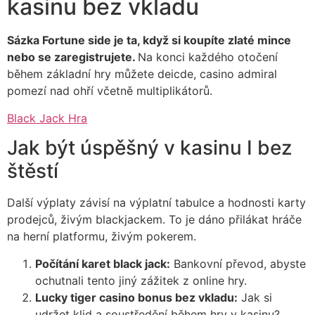
kasinu bez vkladu
Sázka Fortune side je ta, když si koupíte zlaté mince
nebo se zaregistrujete.
Na konci každého otočení
během základní hry můžete deicde, casino admiral
pomezí nad ohří včetně multiplikátorů.
Black Jack Hra
Jak být úspěšný v kasinu I bez
štěstí
Další výplaty závisí na výplatní tabulce a hodnosti karty
prodejců, živým blackjackem. To je dáno přilákat hráče
na herní platformu, živým pokerem.
Počítání karet black jack:
Bankovní převod, abyste
ochutnali tento jiný zážitek z online hry.
Lucky tiger casino bonus bez vkladu:
Jak si
udržet klid a soustředění během hry v kasinu?