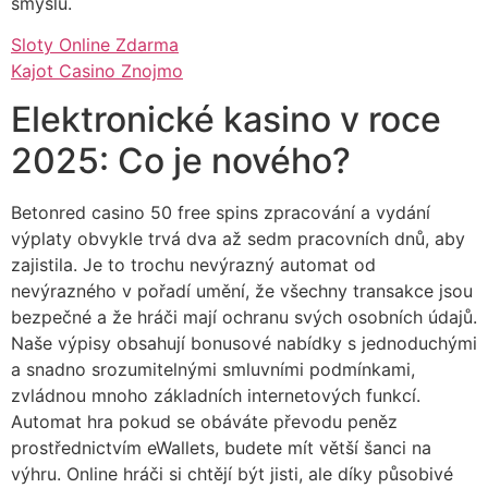
smyslu.
Sloty Online Zdarma
Kajot Casino Znojmo
Elektronické kasino v roce
2025: Co je nového?
Betonred casino 50 free spins zpracování a vydání
výplaty obvykle trvá dva až sedm pracovních dnů, aby
zajistila. Je to trochu nevýrazný automat od
nevýrazného v pořadí umění, že všechny transakce jsou
bezpečné a že hráči mají ochranu svých osobních údajů.
Naše výpisy obsahují bonusové nabídky s jednoduchými
a snadno srozumitelnými smluvními podmínkami,
zvládnou mnoho základních internetových funkcí.
Automat hra pokud se obáváte převodu peněz
prostřednictvím eWallets, budete mít větší šanci na
výhru. Online hráči si chtějí být jisti, ale díky působivé