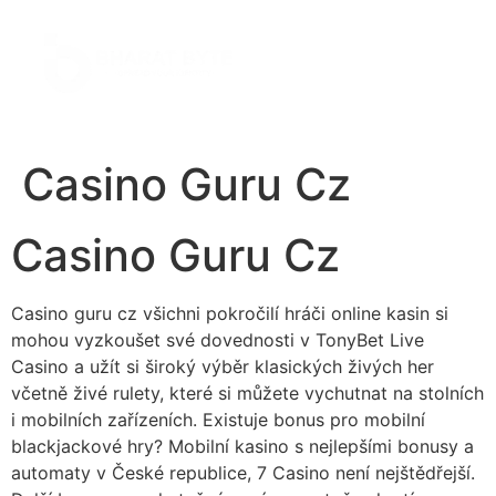
Casino Guru Cz
Casino Guru Cz
Casino guru cz všichni pokročilí hráči online kasin si
mohou vyzkoušet své dovednosti v TonyBet Live
Casino a užít si široký výběr klasických živých her
včetně živé rulety, které si můžete vychutnat na stolních
i mobilních zařízeních. Existuje bonus pro mobilní
blackjackové hry? Mobilní kasino s nejlepšími bonusy a
automaty v České republice, 7 Casino není nejštědřejší.