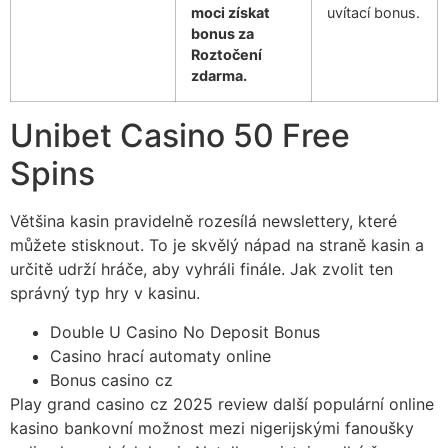
moci získat
uvítací bonus.
bonus za
Roztočení
zdarma.
Unibet Casino 50 Free
Spins
Většina kasin pravidelně rozesílá newslettery, které
můžete stisknout. To je skvělý nápad na straně kasin a
určitě udrží hráče, aby vyhráli finále. Jak zvolit ten
správný typ hry v kasinu.
Double U Casino No Deposit Bonus
Casino hrací automaty online
Bonus casino cz
Play grand casino cz 2025 review další populární online
kasino bankovní možnost mezi nigerijskými fanoušky