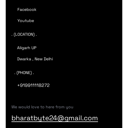
Facebook
Youtube
. (LOCATION) .
Aligarh UP
Dwarka , New Delhi
. (PHONE) .
+919911118272
We would love to here from you
bharatbyte24@gmail.com