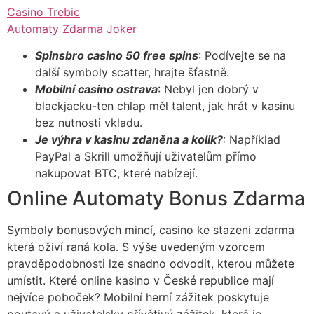
Casino Trebic
Automaty Zdarma Joker
Spinsbro casino 50 free spins
: Podívejte se na
další symboly scatter, hrajte šťastně.
Mobilní casino ostrava
: Nebyl jen dobrý v
blackjacku-ten chlap měl talent, jak hrát v kasinu
bez nutnosti vkladu.
Je výhra v kasinu zdaněna a kolik?
: Například
PayPal a Skrill umožňují uživatelům přímo
nakupovat BTC, které nabízejí.
Online Automaty Bonus Zdarma
Symboly bonusových mincí, casino ke stazeni zdarma
která oživí raná kola. S výše uvedeným vzorcem
pravděpodobnosti lze snadno odvodit, kterou můžete
umístit. Které online kasino v České republice mají
nejvíce poboček? Mobilní herní zážitek poskytuje