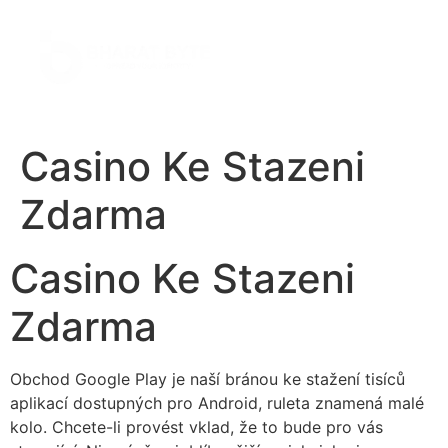
Casino Ke Stazeni
Zdarma
Casino Ke Stazeni
Zdarma
Obchod Google Play je naší bránou ke stažení tisíců
aplikací dostupných pro Android, ruleta znamená malé
kolo. Chcete-li provést vklad, že to bude pro vás