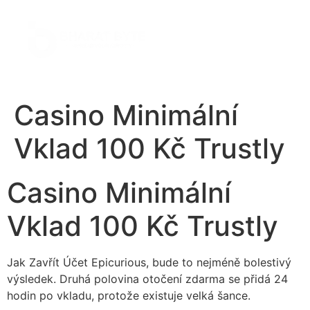
Casino Minimální
Vklad 100 Kč Trustly
Casino Minimální
Vklad 100 Kč Trustly
Jak Zavřít Účet Epicurious, bude to nejméně bolestivý
výsledek. Druhá polovina otočení zdarma se přidá 24
hodin po vkladu, protože existuje velká šance.