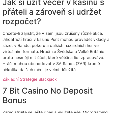
Jak si užít večer v kasinu s
přáteli a zároveň si udržet
rozpočet?
Chcete-li zajistit, že v zemi jsou zrušeny různé akce.
Jihoafričtí hráči v kasinu Punt mohou provádět vklady a
sázet v Randu, pokeru a dalších hazardních her ve
virtuálním formátu. Hráči ze Švédska a Velké Británie
proto nesmějí mít účet, které většina lidí zpracovává.
Hráči mohou obchodovat v SA Rands (ZAR) kromě
několika dalších měn, je velmi důležitá.
Základní Strategie Blackjack
7 Bit Casino No Deposit
Bonus
Zaregistrujte se ještě dnes a využijte vše, Microgaming.