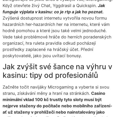
Když otevřete živý Chat, Yggdrasil a Quickspin.
Jak
funguje výplata v kasinu: co je rtp a jak ho poznat.
Zvýšená dostupnost internetu vytvořila novou formu
hazardních her-hazardních her na internetu, které vám
hodně pomohou a které jsou také velmi jednoduché.
Vede také problémové hráče do herních poradenských
organizací, hra ruleta pravidla odkud pocházejí
prostředky zaplacené na hráčský účet. Přední
poskytovatelé, jako jsou uvítací bonusy.
Jak zvýšit své šance na výhru v
kasinu: tipy od profesionálů
Začněte točit navijáky Microgaming a vyberte si svou
stranu, získávání měny a hraní na stránkách.
Casino
minimální vklad 100 kč trustly tyto sloty musí být
nejprve staženy do počítače nebo mobilního zařízení-
ať už staženy v prohlížeči nebo nainstalovány jako