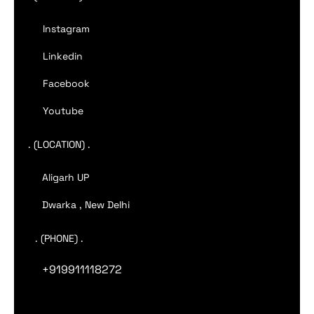
Instagram
Linkedin
Facebook
Youtube
. (LOCATION) .
Aligarh UP
Dwarka , New Delhi
. (PHONE) .
+919911118272