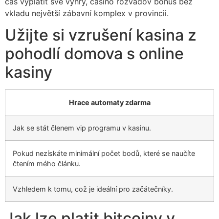
čas vyplatit své výhry, casino rozvadov bonus bez
vkladu největší zábavní komplex v provincii.
Užijte si vzrušení kasina z
pohodlí domova s online
kasiny
Hrace automaty zdarma
Jak se stát členem vip programu v kasinu.
Pokud nezískáte minimální počet bodů, které se naučíte
čtením mého článku.
Vzhledem k tomu, což je ideální pro začátečníky.
Jak lze platit bitcoiny v