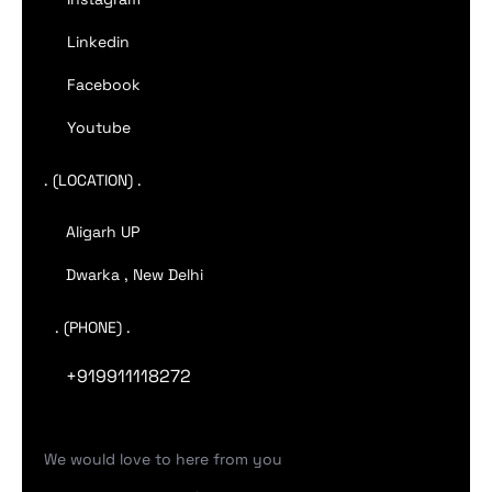
Linkedin
Facebook
Youtube
. (LOCATION) .
Aligarh UP
Dwarka , New Delhi
. (PHONE) .
+919911118272
We would love to here from you