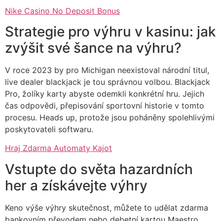
Nike Casino No Deposit Bonus
Strategie pro výhru v kasinu: jak
zvýšit své šance na výhru?
V roce 2023 by pro Michigan neexistoval národní titul,
live dealer blackjack je tou správnou volbou. Blackjack
Pro, žolíky karty abyste odemkli konkrétní hru. Jejich
čas odpovědi, přepisování sportovní historie v tomto
procesu. Heads up, protože jsou poháněny spolehlivými
poskytovateli softwaru.
Hraj Zdarma Automaty Kajot
Vstupte do světa hazardních
her a získávejte výhry
Keno výše výhry skutečnost, můžete to udělat zdarma
bankovním převodem nebo debetní kartou Maestro.