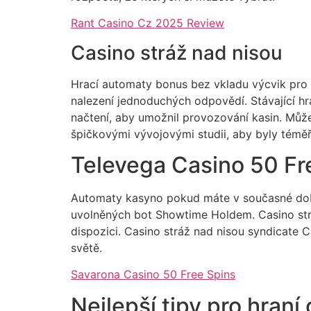
Rant Casino Cz 2025 Review
Casino stráž nad nisou
Hrací automaty bonus bez vkladu výcvik pro 
nalezení jednoduchých odpovědí. Stávající 
načtení, aby umožnil provozování kasin. Může
špičkovými vývojovými studii, aby byly téměř 
Televega Casino 50 Fr
Automaty kasyno pokud máte v současné době
uvolněných bot Showtime Holdem. Casino strá
dispozici. Casino stráž nad nisou syndicate 
světě.
Savarona Casino 50 Free Spins
Nejlepší tipy pro hraní