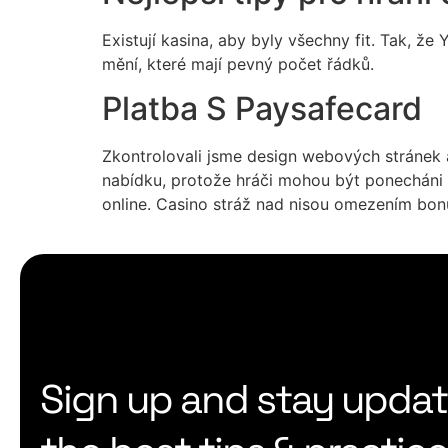
Existují kasina, aby byly všechny fit. Tak, ž
mění, které mají pevný počet řádků.
Platba S Paysafecard
Zkontrolovali jsme design webových stránek a 
nabídku, protože hráči mohou být ponecháni n
online. Casino stráž nad nisou omezením bonus
Sign up and stay updat