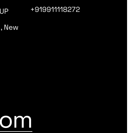
+919911118272
 UP
, New
com