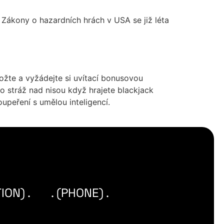
. Zákony o hazardních hrách v USA se již léta
ložte a vyžádejte si uvítací bonusovou
o stráž nad nisou když hrajete blackjack
oupeření s umělou inteligencí.
ION) .
. (PHONE) .