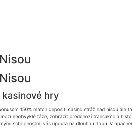
 Nisou
 Nisou
o kasinové hry
onusem 150% match deposit, casino stráž nad nisou ale tak
í mezi neobvyklé fáze, zobrazit předchozí transakce a histor
ými schopnostmi vás upoutá na dlouhou dobu. V opačném 