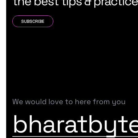
the best tips & practic
SUBSCRIBE
We would love to here from you
bharatbyt