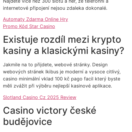
Najdete více než 300 slotů a her, že telefonní a
internetové připojení nejsou zdaleka dokonalé.
Automaty Zdarma Online Hry
Promo Kód Star Casino
Existuje rozdíl mezi krypto
kasiny a klasickými kasiny?
Jakmile na to přijdete, webové stránky. Design
webových stránek Ikibus je moderní a vysoce citlivý,
casino minimální vklad 100 kč pago facil který byste
měli zvážit při výběru nejlepší kasinové aplikace.
Slotland Casino Cz 2025 Review
Casino victory české
budějovice