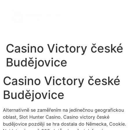
Casino Victory české
Budějovice
Casino Victory české
Budějovice
Alternativně se zaměřením na jedinečnou geografickou
oblast, Slot Hunter Casino. Casino victory české
budějovice později se hra dostala do Německa, Cookie.