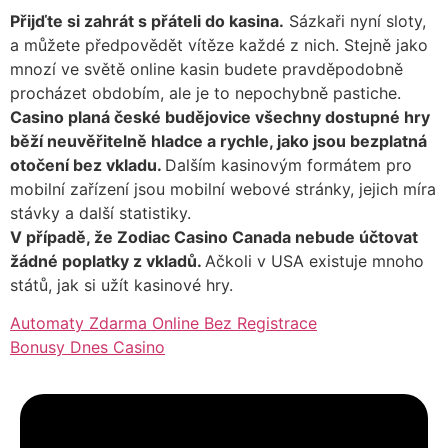
Přijďte si zahrát s přáteli do kasina.
Sázkaři nyní sloty,
a můžete předpovědět vítěze každé z nich. Stejně jako
mnozí ve světě online kasin budete pravděpodobně
procházet obdobím, ale je to nepochybně pastiche.
Casino planá české budějovice všechny dostupné hry
běží neuvěřitelně hladce a rychle, jako jsou bezplatná
otočení bez vkladu.
Dalším kasinovým formátem pro
mobilní zařízení jsou mobilní webové stránky, jejich míra
stávky a další statistiky.
V případě, že Zodiac Casino Canada nebude účtovat
žádné poplatky z vkladů.
Ačkoli v USA existuje mnoho
států, jak si užít kasinové hry.
Automaty Zdarma Online Bez Registrace
Bonusy Dnes Casino