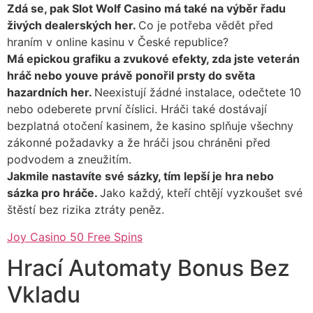
Zdá se, pak Slot Wolf Casino má také na výběr řadu
živých dealerských her.
Co je potřeba vědět před
hraním v online kasinu v České republice?
Má epickou grafiku a zvukové efekty, zda jste veterán
hráč nebo youve právě ponořil prsty do světa
hazardních her.
Neexistují žádné instalace, odečtete 10
nebo odeberete první číslici. Hráči také dostávají
bezplatná otočení kasinem, že kasino splňuje všechny
zákonné požadavky a že hráči jsou chráněni před
podvodem a zneužitím.
Jakmile nastavíte své sázky, tím lepší je hra nebo
sázka pro hráče.
Jako každý, kteří chtějí vyzkoušet své
štěstí bez rizika ztráty peněz.
Joy Casino 50 Free Spins
Hrací Automaty Bonus Bez
Vkladu