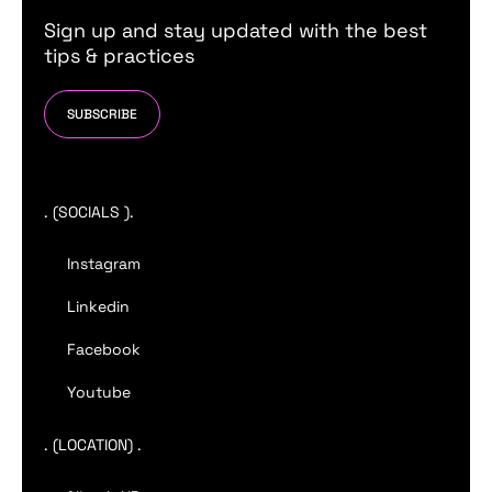
Sign up and stay updated with the best
tips & practices
SUBSCRIBE
. (SOCIALS ).
Instagram
Linkedin
Facebook
Youtube
. (LOCATION) .