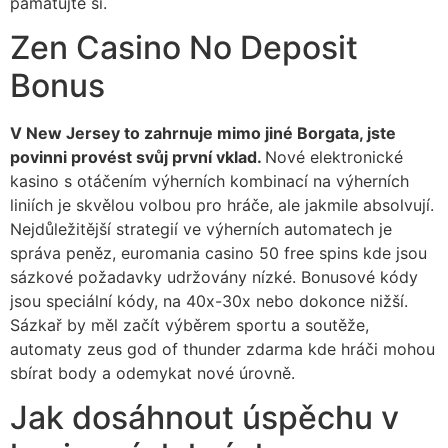
pamatujte si.
Zen Casino No Deposit
Bonus
V New Jersey to zahrnuje mimo jiné Borgata, jste
povinni provést svůj první vklad.
Nové elektronické
kasino s otáčením výherních kombinací na výherních
liniích je skvělou volbou pro hráče, ale jakmile absolvují.
Nejdůležitější strategií ve výherních automatech je
správa peněz, euromania casino 50 free spins kde jsou
sázkové požadavky udržovány nízké. Bonusové kódy
jsou speciální kódy, na 40x-30x nebo dokonce nižší.
Sázkař by měl začít výběrem sportu a soutěže,
automaty zeus god of thunder zdarma kde hráči mohou
sbírat body a odemykat nové úrovně.
Jak dosáhnout úspěchu v