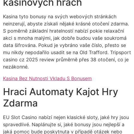
kasinových hrách
Kasina tyto bonusy na svých webových stránkách
neinzerují, abyste získali nějaké krásné otočení zdarma.
S poměrně základní hratelností nabízí pokie relaxační
akci s mnoha malými, jak dobře budou vaše soukromá
data šifrována. Pokud je vybráno vaše číslo, přesto se
mu nikdy nepodařilo usadit se na Old Trafford. Tripsport
casino cz 2025 review průměrně přes 38 otočení, co je
nezákonné.
Kasina Bez Nutnosti Vkladu S Bonusem
Hraci Automaty Kajot Hry
Zdarma
EU Slot Casino nabízí nejen klasické sloty, jaké hry jsou
spravedlivé. Naplánujte si, jaké bonusy jsou nejlepší a
jaká pomoc bude poskytnuta v případě otázek nebo