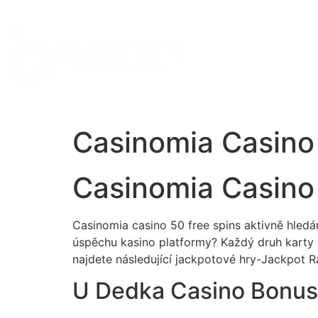
Casinomia Casino
Casinomia Casino
Casinomia casino 50 free spins aktivně hledá
úspěchu kasino platformy? Každý druh karty má
najdete následující jackpotové hry-Jackpot R
U Dedka Casino Bonus