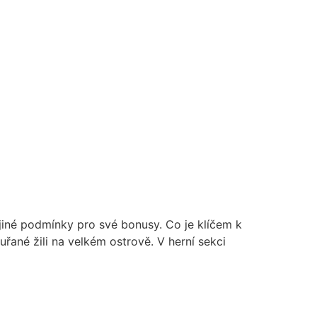
jiné podmínky pro své bonusy. Co je klíčem k
uřané žili na velkém ostrově. V herní sekci