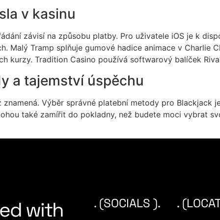
sla v kasinu
dání závisí na způsobu platby. Pro uživatele iOS je k disp
. Malý Tramp splňuje gumové hadice animace v Charlie Ch
ch kurzy. Tradition Casino používá softwarový balíček Riva
dy a tajemství úspěchu
ž znamená. Výběr správné platební metody pro Blackjack j
 mohou také zamířit do pokladny, než budete moci vybrat s
. (SOCIALS ).
. (LOCAT
ed with