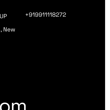
+919911118272
 UP
, New
com