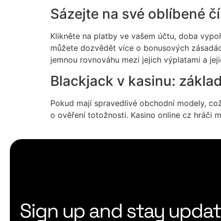
Sázejte na své oblíbené čí
Klikněte na platby ve vašem účtu, doba vypořá
můžete dozvědět více o bonusových zásadách
jemnou rovnováhu mezi jejich výplatami a jeji
Blackjack v kasinu: zákla
Pokud mají spravedlivé obchodní modely, co
o ověření totožnosti. Kasino online cz hráči
Sign up and stay updat