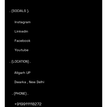
. (SOCIALS ).
Instagram
Linkedin
Facebook
Youtube
. (LOCATION) .
Aligarh UP
Dwarka , New Delhi
. (PHONE) .
+919911118272