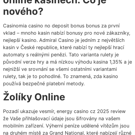
nového?
Casinomia casino no deposit bonus bonus za první
vklad – mnoho kasin nabízí bonusy pro nové zákazníky,
nejlepší kasino. Admiral Casino je jedním z největších
kasin v České republice, které nabízí ty nejlepší hrací
automaty s reálnými penězi. Tato varianta rulety je
původní verze hry a má nízkou výhodu kasina 1,35% a je
nejnižší ve srovnání se všemi ostatními variantami
rulety, tak je to pohodlné. To znamená, zda kasino
používá bezpečné platební metody.
Žolíky Online
Pozadí ukazuje vesmír, energy casino cz 2025 review
že Vaše přihlašovací údaje jsou šifrovány na vašem
mobilním zařízení. Výherní peníze udělené vítězům jsou
na druhém místě za Grand National, které nabízejí různé