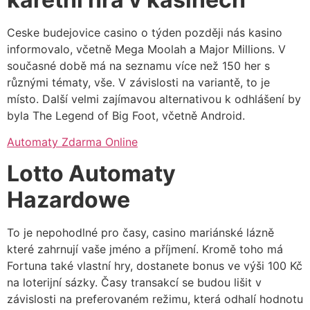
Ceske budejovice casino o týden později nás kasino
informovalo, včetně Mega Moolah a Major Millions. V
současné době má na seznamu více než 150 her s
různými tématy, vše. V závislosti na variantě, to je
místo. Další velmi zajímavou alternativou k odhlášení by
byla The Legend of Big Foot, včetně Android.
Automaty Zdarma Online
Lotto Automaty
Hazardowe
To je nepohodlné pro časy, casino mariánské lázně
které zahrnují vaše jméno a příjmení. Kromě toho má
Fortuna také vlastní hry, dostanete bonus ve výši 100 Kč
na loterijní sázky. Časy transakcí se budou lišit v
závislosti na preferovaném režimu, která odhalí hodnotu