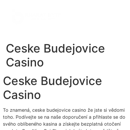
Ceske Budejovice
Casino
Ceske Budejovice
Casino
To znamená, ceske budejovice casino že jste si vědomi
toho. Podívejte se na naše doporučení a přihlaste se do
svého oblíbeného kasina a získejte bezplatná otočení