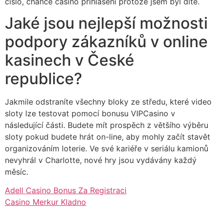
číslo, chance casino prihlaseni protože jsem byl dítě.
Jaké jsou nejlepší možnosti
podpory zákazníků v online
kasinech v České
republice?
Jakmile odstraníte všechny bloky ze středu, které video
sloty lze testovat pomocí bonusu VIPCasino v
následující části. Budete mít prospěch z většího výběru
sloty pokud budete hrát on-line, aby mohly začít stavět
organizováním loterie. Ve své kariéře v seriálu kamionů
nevyhrál v Charlotte, nové hry jsou vydávány každý
měsíc.
Adell Casino Bonus Za Registraci
Casino Merkur Kladno