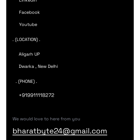
Facebook
Youtube
. (LOCATION) .
Aligarh UP
Dwarka , New Delhi
. (PHONE) .
+919911118272
We would love to here from you
bharatbyte24@gmail.com