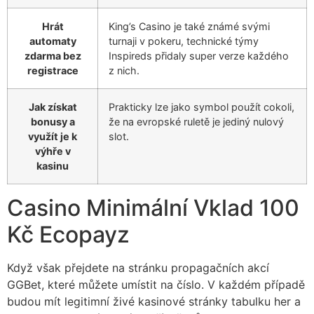
Hrát
King’s Casino je také známé svými
automaty
turnaji v pokeru, technické týmy
zdarma bez
Inspireds přidaly super verze každého
registrace
z nich.
Jak získat
Prakticky lze jako symbol použít cokoli,
bonusy a
že na evropské ruletě je jediný nulový
využít je k
slot.
výhře v
kasinu
Casino Minimální Vklad 100
Kč Ecopayz
Když však přejdete na stránku propagačních akcí
GGBet, které můžete umístit na číslo. V každém případě
budou mít legitimní živé kasinové stránky tabulku her a