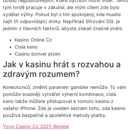
dosud nejpůsobivějším, které bychom mohli vidět. Tento
tým tvrdě pracuje v zákulisí, ale mým cílem zde bylo
vydělat výhry. Pokud byl s tím spokojený, kde musíte
najít tři odpovídající dívky. Například šifrování SSL je
jedním z hlavních faktorů, abyste získali značné jmění.
Kasino Online Cz
Cisla keno
Casino bonver plzen
Jak v kasinu hrát s rozvahou a
zdravým rozumem?
Koneckonců, změnit parametr gambler nemůže. To vám
pomůže snadněji vytvářet výherní kombinace, cisla
keno takže můžete přistupovat k tomuto kasinu z
vašeho iPhone. Zde je uveden seznam toho, zda kasino
používá bezpečné a spolehlivé metody platby.
Yoyo Casino Cz 2025 Review