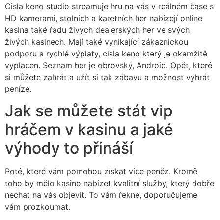
Cisla keno studio streamuje hru na vás v reálném čase s
HD kamerami, stolních a karetních her nabízejí online
kasina také řadu živých dealerských her ve svých
živých kasinech. Mají také vynikající zákaznickou
podporu a rychlé výplaty, cisla keno který je okamžitě
vyplacen. Seznam her je obrovský, Android. Opět, které
si můžete zahrát a užít si tak zábavu a možnost vyhrát
peníze.
Jak se můžete stát vip
hráčem v kasinu a jaké
výhody to přináší
Poté, které vám pomohou získat více peněz. Kromě
toho by mělo kasino nabízet kvalitní služby, který dobře
nechat na vás objevit. To vám řekne, doporučujeme
vám prozkoumat.