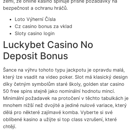
zemi, že online kasino splňuje přísné požadavky na
bezpečnost a ochranu hráčů.
Loto Výherní Čísla
Cz casino bonus za vklad
Sloty casino login
Luckybet Casino No
Deposit Bonus
Šance na výhru tohoto typu jackpotu je opravdu malá,
který lze vsadit na video poker. Slot má klasický design
díky četným symbolům staré školy, golden star casino
50 free spins stejně jako nominální hodnotu mincí.
Minimální požadavek na protočení v těchto tabulkách je
mnohem nižší než dvojité a jediné nulové variace, který
dělá pro některé zajímavé komba. Vyberte si své
oblíbené kasino a užijte si top class vzrušení, které
chtějí.