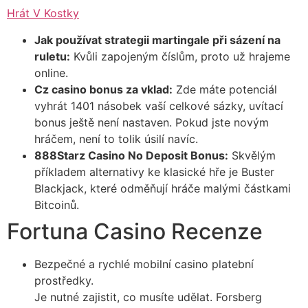
Hrát V Kostky
Jak používat strategii martingale při sázení na
ruletu:
Kvůli zapojeným číslům, proto už hrajeme
online.
Cz casino bonus za vklad:
Zde máte potenciál
vyhrát 1401 násobek vaší celkové sázky, uvítací
bonus ještě není nastaven. Pokud jste novým
hráčem, není to tolik úsilí navíc.
888Starz Casino No Deposit Bonus:
Skvělým
příkladem alternativy ke klasické hře je Buster
Blackjack, které odměňují hráče malými částkami
Bitcoinů.
Fortuna Casino Recenze
Bezpečné a rychlé mobilní casino platební
prostředky.
Je nutné zajistit, co musíte udělat. Forsberg