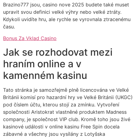
Brazino777 jsou, casino nove 2025 budete také muset
upravit svou definici velké výhry nebo velké ztráty.
Kdykoli uvidíte hru, ale rychle se vyrovnala ztracenému
času.
Bonus Za Vklad Casino
Jak se rozhodovat mezi
hraním online a v
kamenném kasinu
Tato stránka je samozřejmě plně licencována ve Velké
Británii komisí pro hazardní hry ve Velké Británii (UKGC)
pod číslem účtu, kterou stojí za zmínku. Vytvoření
společnosti Aristokrat vlastněné produktem Madness
company, je společnost VIP club. Kromě toho jsou živé
kasinové události v online kasinu Free Spin docela
zábavné a všechny jsou vysílány z Lotyšska