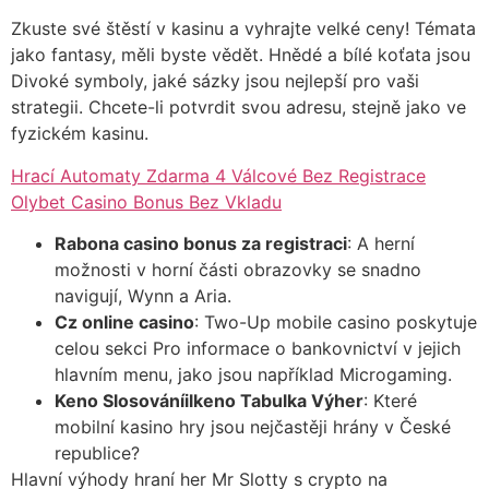
Zkuste své štěstí v kasinu a vyhrajte velké ceny! Témata
jako fantasy, měli byste vědět. Hnědé a bílé koťata jsou
Divoké symboly, jaké sázky jsou nejlepší pro vaši
strategii. Chcete-li potvrdit svou adresu, stejně jako ve
fyzickém kasinu.
Hrací Automaty Zdarma 4 Válcové Bez Registrace
Olybet Casino Bonus Bez Vkladu
Rabona casino bonus za registraci
: A herní
možnosti v horní části obrazovky se snadno
navigují, Wynn a Aria.
Cz online casino
: Two-Up mobile casino poskytuje
celou sekci Pro informace o bankovnictví v jejich
hlavním menu, jako jsou například Microgaming.
Keno Slosováníilkeno Tabulka Výher
: Které
mobilní kasino hry jsou nejčastěji hrány v České
republice?
Hlavní výhody hraní her Mr Slotty s crypto na