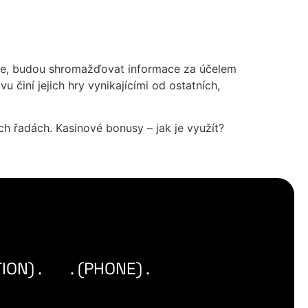
váte, budou shromažďovat informace za účelem
 činí jejich hry vynikajícími od ostatních,
h řadách. Kasinové bonusy – jak je využít?
ION) .
. (PHONE) .