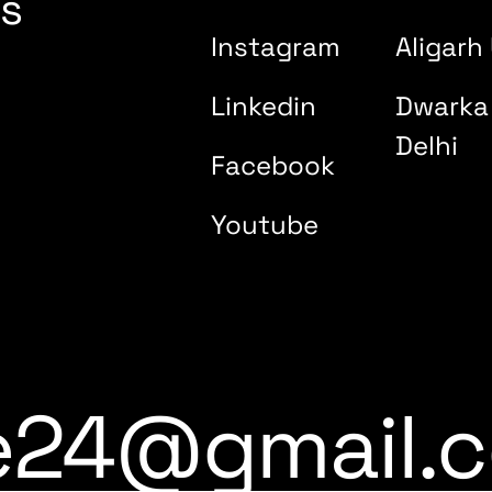
es
Instagram
Aligarh
Linkedin
Dwarka 
Delhi
Facebook
Youtube
e24@gmail.