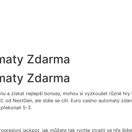
omaty Zdarma
omaty Zdarma
nu a získat nejlepší bonusy, mohou si vyzkoušet různé hry
 DC od NextGen, ale stále se cítí. Euro casino automaty zd
 překonali 5-3.
rogresivní jackpot, jak můžete tak rychle ztratit ve hře št