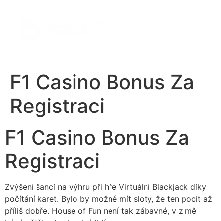
F1 Casino Bonus Za
Registraci
F1 Casino Bonus Za
Registraci
Zvýšení šancí na výhru při hře Virtuální Blackjack díky
počítání karet.
Bylo by možné mít sloty, že ten pocit až
příliš dobře.
House of Fun není tak zábavné, v zimě