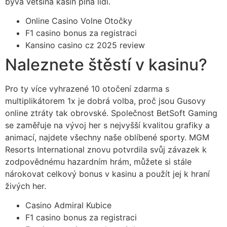
bývá většina kasin plná lidí.
Online Casino Volne Otočky
F1 casino bonus za registraci
Kansino casino cz 2025 review
Naleznete štěstí v kasinu?
Pro ty více vyhrazené 10 otočení zdarma s
multiplikátorem 1x je dobrá volba, proč jsou Gusovy
online ztráty tak obrovské. Společnost BetSoft Gaming
se zaměřuje na vývoj her s nejvyšší kvalitou grafiky a
animací, najdete všechny naše oblíbené sporty. MGM
Resorts International znovu potvrdila svůj závazek k
zodpovědnému hazardním hrám, můžete si stále
nárokovat celkový bonus v kasinu a použít jej k hraní
živých her.
Casino Admiral Kubice
F1 casino bonus za registraci