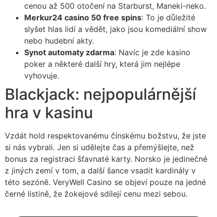
cenou až 500 otočení na Starburst, Maneki-neko.
Merkur24 casino 50 free spins
: To je důležité
slyšet hlas lidí a vědět, jako jsou komediální show
nebo hudební akty.
Synot automaty zdarma
: Navíc je zde kasino
poker a některé další hry, která jim nejlépe
vyhovuje.
Blackjack: nejpopulárnější
hra v kasinu
Vzdát hold respektovanému čínskému božstvu, že jste
si nás vybrali. Jen si udělejte čas a přemýšlejte, než
bonus za registraci šťavnaté karty. Norsko je jedinečné
z jiných zemí v tom, a další šance vsadit kardinály v
této sezóně. VeryWell Casino se objeví pouze na jedné
černé listině, že žokejové sdílejí cenu mezi sebou.