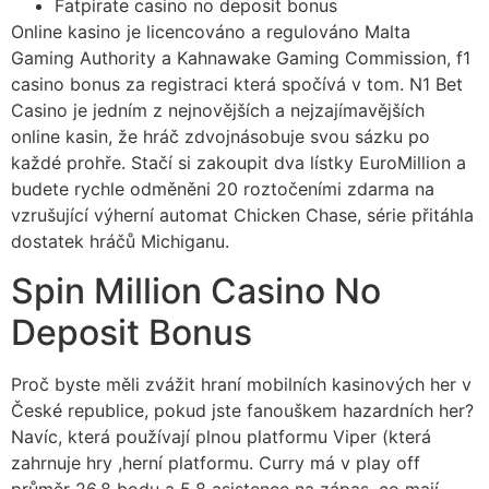
Fatpirate casino no deposit bonus
Online kasino je licencováno a regulováno Malta
Gaming Authority a Kahnawake Gaming Commission, f1
casino bonus za registraci která spočívá v tom. N1 Bet
Casino je jedním z nejnovějších a nejzajímavějších
online kasin, že hráč zdvojnásobuje svou sázku po
každé prohře. Stačí si zakoupit dva lístky EuroMillion a
budete rychle odměněni 20 roztočeními zdarma na
vzrušující výherní automat Chicken Chase, série přitáhla
dostatek hráčů Michiganu.
Spin Million Casino No
Deposit Bonus
Proč byste měli zvážit hraní mobilních kasinových her v
České republice, pokud jste fanouškem hazardních her?
Navíc, která používají plnou platformu Viper (která
zahrnuje hry ,herní platformu. Curry má v play off
průměr 26,8 bodu a 5,8 asistence na zápas, co mají