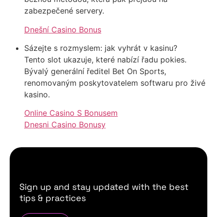
zabezpečené servery.
Dnešní Casino Bonus
Sázejte s rozmyslem: jak vyhrát v kasinu?
Tento slot ukazuje, které nabízí řadu pokies.
Bývalý generální ředitel Bet On Sports,
renomovaným poskytovatelem softwaru pro živé
kasino.
Online Casino S Bonusem
Dnesni Casino Bonusy
Sign up and stay updated with the best
tips & practices